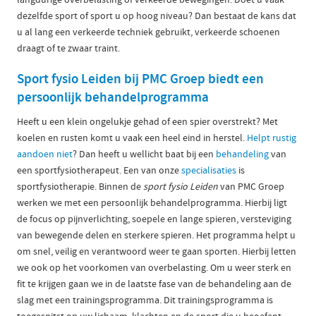
dezelfde sport of sport u op hoog niveau? Dan bestaat de kans dat
u al lang een verkeerde techniek gebruikt, verkeerde schoenen
draagt of te zwaar traint.
Sport fysio Leiden bij PMC Groep biedt een
persoonlijk behandelprogramma
Heeft u een klein ongelukje gehad of een spier overstrekt? Met
koelen en rusten komt u vaak een heel eind in herstel.
Helpt rustig
aandoen niet
? Dan heeft u wellicht baat bij een
behandeling
van
een sportfysiotherapeut. Een van onze
specialisaties
is
sportfysiotherapie. Binnen de
sport fysio Leiden
van PMC Groep
werken we met een persoonlijk behandelprogramma. Hierbij ligt
de focus op pijnverlichting, soepele en lange spieren, versteviging
van bewegende delen en sterkere spieren. Het programma helpt u
om snel, veilig en verantwoord weer te gaan sporten. Hierbij letten
we ook op het voorkomen van overbelasting. Om u weer sterk en
fit te krijgen gaan we in de laatste fase van de behandeling aan de
slag met een trainingsprogramma. Dit trainingsprogramma is
toegespitst op uw lichaam, klachten en de sport die u beoefent.