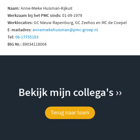
Naam:
Anne-Mieke Huisman-Kijkuit
Werkzaam bij het PMC sinds:
01-09-1979
Werklocaties:
GC Nieuw Rapenburg, GC Zeehos en MC de Coepel
E-mailadres:
annemiekehuisman@pmc-groep.nl
Tel:
06-17755193
B
IG Nr.:
89034118004
Bekijk mijn collega's ››
Terug naar team