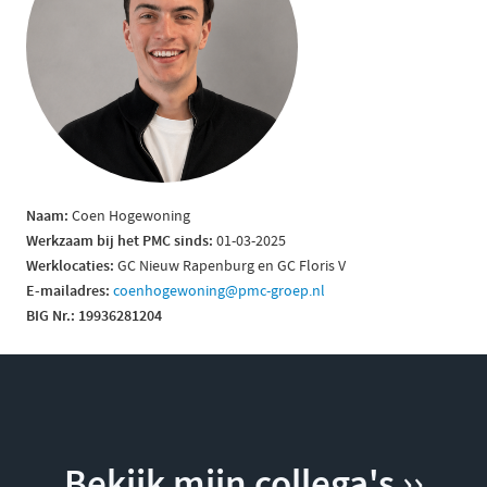
Naam:
Coen Hogewoning
Werkzaam bij het PMC sinds:
01-03-2025
Werklocaties:
GC Nieuw Rapenburg en GC Floris V
E-mailadres:
coenhogewoning@pmc-groep.nl
B
IG Nr.: 19936281204
Bekijk mijn collega's ››