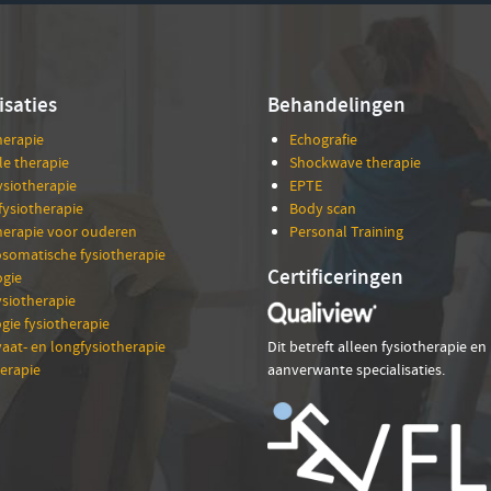
isaties
Behandelingen
herapie
Echografie
e therapie
Shockwave therapie
ysiotherapie
EPTE
fysiotherapie
Body scan
herapie voor ouderen
Personal Training
somatische fysiotherapie
Certificeringen
gie
siotherapie
gie fysiotherapie
vaat- en longfysiotherapie
Dit betreft alleen fysiotherapie en
erapie
aanverwante specialisaties.