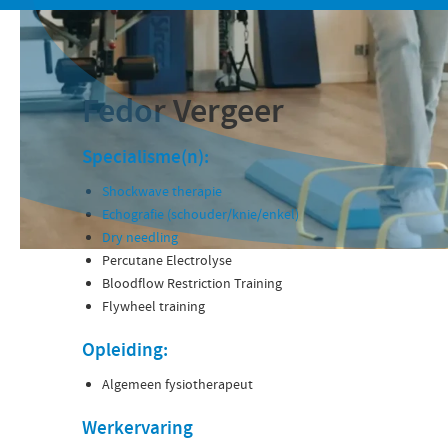
Fedor Vergeer
Specialisme(n):
Shockwave therapie
Echografie (schouder/knie/enkel)
Dry needling
Percutane Electrolyse
Bloodflow Restriction Training
Flywheel training
Opleiding:
Algemeen fysiotherapeut
Werkervaring