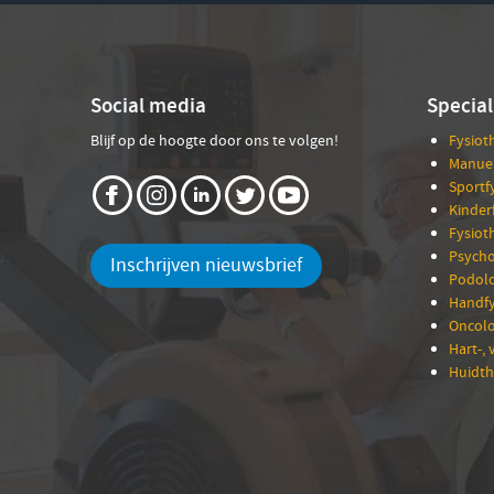
Social media
Special
Blijf op de hoogte door ons te volgen!
Fysiot
Manuel
Sportf
Kinder
Fysiot
Psycho
Inschrijven nieuwsbrief
Podolo
Handfy
Oncolo
Hart-, 
Huidth