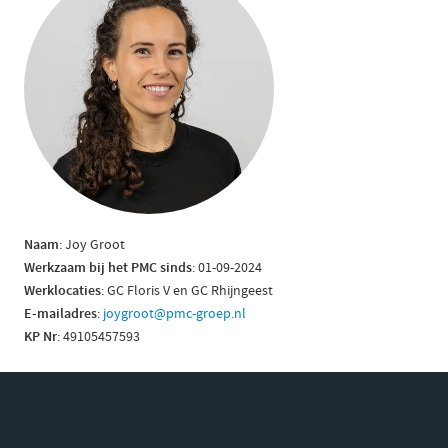
Naam
: Joy Groot
Werkzaam bij het PMC sinds
: 01-09-2024
Werklocaties
: GC Floris V en GC Rhijngeest
E-mailadres
:
joygroot@pmc-groep.nl
KP Nr
: 49105457593