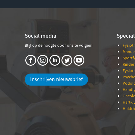
Social media
Special
Blijf op de hoogte door ons te volgen!
Fysiot
Manuel
Sportf
Kinder
Fysiot
Psycho
Inschrijven nieuwsbrief
Podolo
Handfy
Oncolo
Hart-, 
Huidth