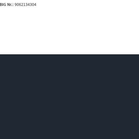
B
IG Nr.:
9062134304