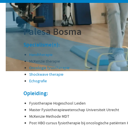
Palesa Bosma
Specialisme(n):
Handtherapie
McKenzie therapie
Oncologie fysiotherapie
Shockwave therapie
Echografie
Opleiding:
Fysiotherapie Hogeschool Leiden
Master Fysiotherapiewetenschap Universiteit Utrecht
McKenzie Methode MDT
Post HBO cursus fysiotherapie bij oncologische patiënten