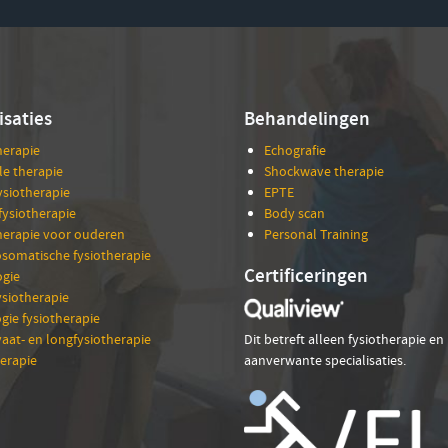
isaties
Behandelingen
herapie
Echografie
e therapie
Shockwave therapie
ysiotherapie
EPTE
fysiotherapie
Body scan
herapie voor ouderen
Personal Training
somatische fysiotherapie
Certificeringen
gie
siotherapie
gie fysiotherapie
vaat- en longfysiotherapie
Dit betreft alleen fysiotherapie en
erapie
aanverwante specialisaties.