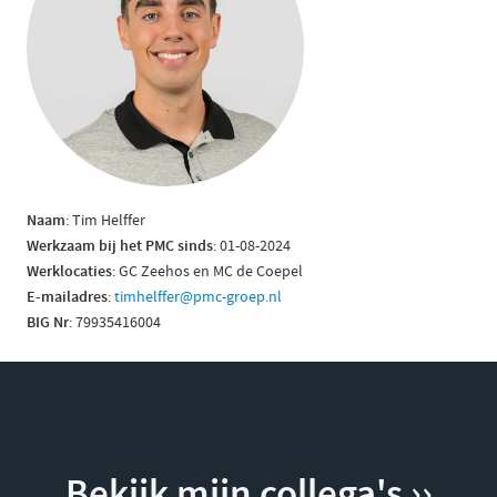
Naam
: Tim Helffer
Werkzaam bij het PMC sinds
: 01-08-2024
Werklocaties
: GC Zeehos en MC de Coepel
E-mailadres
:
timhelffer@pmc-groep.nl
BIG Nr
: 79935416004
Bekijk mijn collega's ››